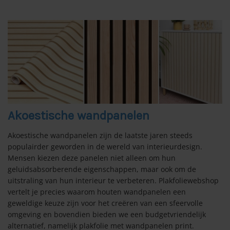
oken sticker
ie glitters
akplastic
ing tools
olie blaffende hond
s
n/Buiten plakken
den voor honden stickers
leuren
type
rende folie buitenkant
rs
lie uni mat
e stickers
lie enkel glas
rende folie binnenkant
mes
lie uni glans
olie Hr++ (dubbel)
 ontwerp
n zoeken ook:
r eigen ontwerp
lie uni fluor
n/Buiten
lie HR+++ glas (triple)
Akoestische wandpanelen
 zonwerende raamfolie
olie voor binnen
lie uni transparant
levend behang
olie polycarbonaat/plexi
Akoestische wandpanelen zijn de laatste jaren steeds
populairder geworden in de wereld van interieurdesign.
rste zonwerende folie
lie voor buiten
levend behang
lie uni buiten
n/Patroon
Mensen kiezen deze panelen niet alleen om hun
geluidsabsorberende eigenschappen, maar ook om de
s TSER waarde?
lie uni zwart
lie effen
uitstraling van hun interieur te verbeteren. Plakfoliewebshop
vertelt je precies waarom houten wandpanelen een
geweldige keuze zijn voor het creëren van een sfeervolle
lie RAL kleuren
olie matglas
omgeving en bovendien bieden we een budgetvriendelijk
alternatief, namelijk plakfolie met wandpanelen print.