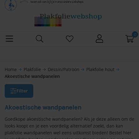
Neem ook een kijkje in onze andere webshops
g naar alle categorieën
kfolie
 alles
pfolie
0
 alles
n/Patroon
ken wrappen
lie uni
 alles
n/Patroon
mfolie
Home
Plakfolie
Dessin/Patroon
Plakfolie hout
arrow_forward
arrow_forward
arrow_forward
arrow_forward
Akoestische wandpanelen
lie hout
lie uni
 alles
werende raamfolie
nkastjes wrappen
Filter
olie marmer
olie hout
 alles
 raamfolie
egelfolie
chtblad wrappen
Akoestische wandpanelen
lie spiegel
olie marmer
lie anti-inkijk
 alles
ype
erieurstickers
Goedkope akoestische wandpanelen? Als je deze alleen om de
gkap wrappen
lie beton
olie beton
iten, niet binnen kijken
rende folie enkelglas
 alles
looks koopt en je een voordelig alternatief zoekt, dan kan
kplastic
elfolie voor ramen
plakfolie wandpanelen wel eens uitkomst bieden! Bestel hier