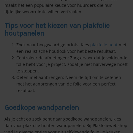
maakt het een populaire keuze voor huurders die hun
tijdelijke woonruimte willen verfraaien.
lie Lineafix
Tips voor het kiezen van plakfolie
raamfolie
houtpanelen
Zoek naar hoogwaardige prints: Kies
plakfolie hout
met
een realistische houtlook voor het beste resultaat.
Controleer de afmetingen: Zorg ervoor dat je voldoende
folie hebt voor je project, zodat je niet halverwege hoeft
te stoppen.
Oefen met aanbrengen: Neem de tijd om te oefenen
met het aanbrengen van de folie voor een perfect
resultaat.
Goedkope wandpanelen
Als je echt op zoek bent naar goedkope wandpanelen, kies
dan voor plakfolie houten wandpanelen. Bij Plakfoliewebshop
vind je diverse opties voor dit zelfklevende folie. Je keuken