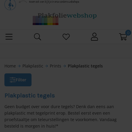
Neem ook een kijkje in onze andere webshops
g naar alle categorieën
kfolie
 alles
pfolie
0
 alles
n/Patroon
ken wrappen
lie uni
 alles
n/Patroon
mfolie
Home
Plakplastic
Prints
Plakplastic tegels
arrow_forward
arrow_forward
arrow_forward
lie hout
lie uni
 alles
werende raamfolie
nkastjes wrappen
Filter
olie marmer
olie hout
 alles
 raamfolie
egelfolie
Plakplastic tegels
chtblad wrappen
lie spiegel
olie marmer
lie anti-inkijk
 alles
ype
erieurstickers
Geen budget over voor dure tegels? Denk dan eens aan
plakplastic met tegelprint erop. Bestel eerst even een
gkap wrappen
lie beton
olie beton
iten, niet binnen kijken
rende folie enkelglas
 alles
proefstaaltje om teleurstellingen te voorkomen. Vandaag
kplastic
elfolie voor ramen
besteld is morgen in huis!*