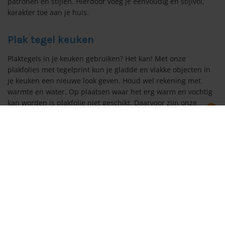
patronen en stijlen. Hierdoor voeg je eenvoudig en stijlvol,
karakter toe aan je huis.
Plak tegel keuken
Plaktegels in je keuken gebruiken? Het kan! Met onze
plakfolies met tegelprint kun je gladde en vlakke objecten in
je keuken een nieuwe look geven. Houd wel rekening met
warmte en water. Op plaatsen waar het erg warm en vochtig
kan worden is plakfolie niet geschikt. Daarvoor zijn onze
0
speciale
wrapfolies voor de keuken
een goede optie.
Menu
Zoeken
Wishlist
Account
Cart
Plak tegel badkamer
De plak tegels in deze categorie zijn natuurlijk ook geschikt
voor het restylen van je badkamer. Je badkamer meubel kun
je er een mooie look mee geven, ook kun je de tegels in je
badkamer beplakken met de plak tegels. Houd echter ook in
deze ruimte rekening met vocht en warmte. De plakfolies in
deze categorie zijn niet geschikt voor hoge temperaturen en