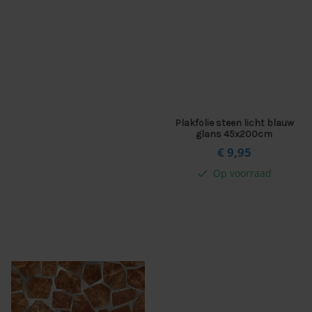
Plakfolie steen licht blauw
glans 45x200cm
€ 9,
95
Op voorraad
check