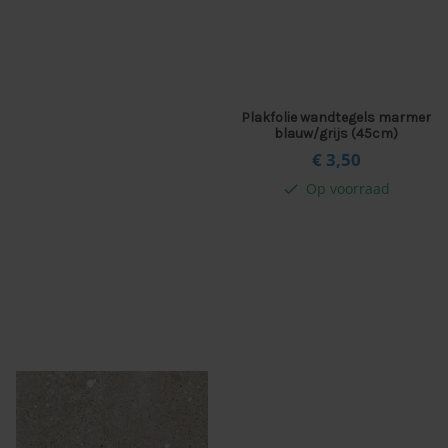
Plakfolie wandtegels marmer
blauw/grijs (45cm)
€ 3,
50
Op voorraad
check