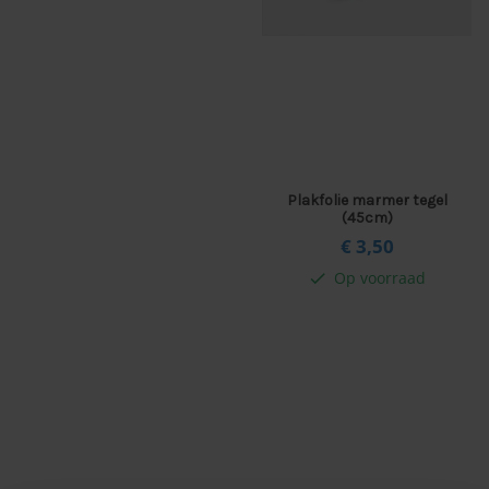
lie Lineafix
raamfolie
Plakfolie marmer tegel
(45cm)
€ 3,
50
Op voorraad
check