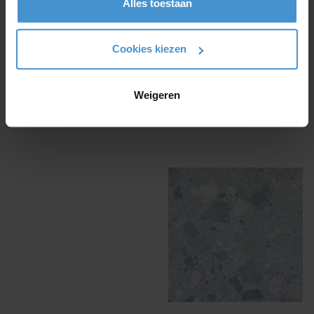
€ 9,
95
Alles toestaan
Op voorraad
check
Op voorraad
check
Cookies kiezen
Weigeren