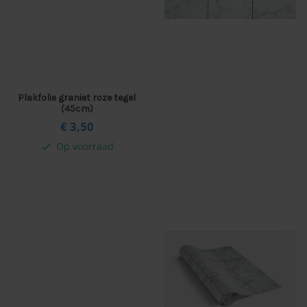
olie breedte tot 152cm
lie wit
Plakfolie graniet roze tegel
olie zwart
(45cm)
€ 3,
50
lie grijs
Op voorraad
check
olie blauw
soires
lie tools
 raamfolie