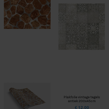
Plakfolie vintage tegels
antiek 200x45cm
€ 12,
00