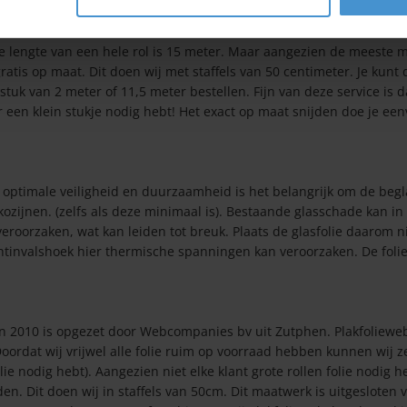
De lengte van een hele rol is 15 meter. Maar aangezien de meeste
ratis op maat. Dit doen wij met staffels van 50 centimeter. Je kunt
tuk van 2 meter of 11,5 meter bestellen. Fijn van deze service is d
aar een klein stukje nodig hebt! Het exact op maat snijden doe je ee
 optimale veiligheid en duurzaamheid is het belangrijk om de begl
zijnen. (zelfs als deze minimaal is). Bestaande glasschade kan in
oorzaken, wat kan leiden tot breuk. Plaats de glasfolie daarom n
htinvalshoek hier thermische spanningen kan veroorzaken. De folie
 in 2010 is opgezet door Webcompanies bv uit Zutphen. Plakfoliew
. Doordat wij vrijwel alle folie ruim op voorraad hebben kunnen wij z
ie nodig hebt). Aangezien niet elke klant grote rollen folie nodig he
en. Dit doen wij in staffels van 50cm. Dit maatwerk is uitgesloten 