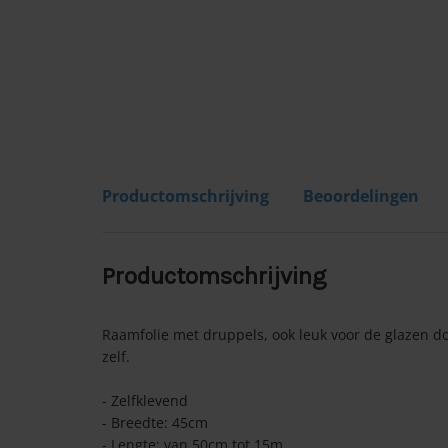
Productomschrijving
Beoordelingen
Productomschrijving
Raamfolie met druppels, ook leuk voor de glazen dou
zelf.
- Zelfklevend
- Breedte: 45cm
- Lengte: van 50cm tot 15m.