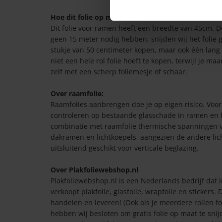
Hoe dit folie op maat bestellen?
Dit folie voor ramen heeft een breedte van 45cm. 
geen 15 meter nodig hebben, snijden wij het folie g
stukje van 50 centimeter kopen, maar ook één lang s
niet een hele rol folie hoeft te kopen, terwijl je m
zelf met een scherp foliemesje of schaar.
Over raamfolie:
Raamfolies aanbrengen doe je op eigen risico. Voor
controleren op bestaande glasschade in ramen en ko
combinatie met raamfolie thermische spanningen ver
dakramen en lichtkoepels, aangezien de andere lic
uitsluitend geschikt voor verticale beglazing.
Over Plakfoliewebshop.nl
Plakfoliewebshop.nl is een Nederlands bedrijf dat
verkoopt plakfolie, glasfolie, wrapfolie en stickers
handelen en leveren! (Ook als je meerdere rollen fol
hebben wij besloten om gratis folie op maat te snijd