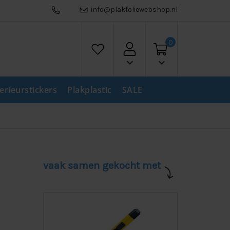
info@plakfoliewebshop.nl
0
keyboard_arrow_down
keyboard_arrow_down
terieurstickers
Plakplastic
SALE
vaak samen gekocht met