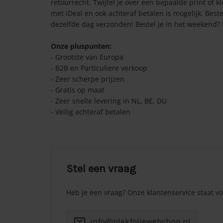
retourrecht. Twijfel je over een bepaalde print of k
met iDeal en ook achteraf betalen is mogelijk. Best
dezelfde dag verzonden! Bestel je in het weekend
Onze pluspunten:
- Grootste van Europa
- B2B en Particuliere verkoop
- Zeer scherpe prijzen
- Gratis op maat
- Zeer snelle levering in NL, BE, DU
- Veilig achteraf betalen
Stel een vraag
Heb je een vraag? Onze klantenservice staat voo
info@plakfoliewebshop.nl