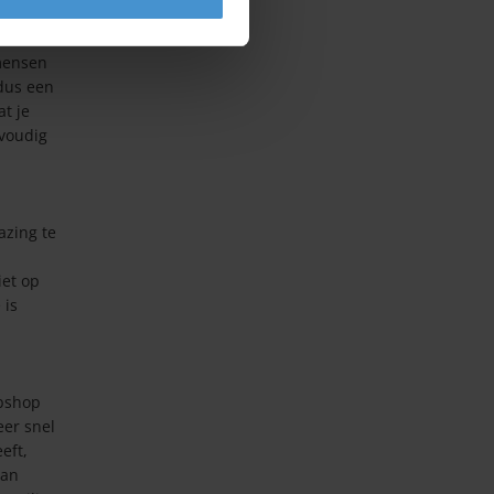
 mensen
 dus een
at je
nvoudig
azing te
iet op
 is
ebshop
eer snel
eft,
van