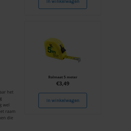
In winkelwagen
Rolmaat 5 meter
€
3,49
aar het
g
In winkelwagen
g wel
het raam
men die