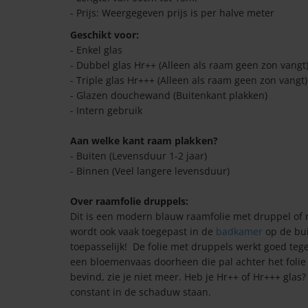
- Prijs: Weergegeven prijs is per halve meter
Geschikt voor:
- Enkel glas
- Dubbel glas Hr++ (Alleen als raam geen zon vangt
- Triple glas Hr+++ (Alleen als raam geen zon vangt)
- Glazen douchewand (Buitenkant plakken)
- Intern gebruik
Aan welke kant raam plakken?
- Buiten (Levensduur 1-2 jaar)
- Binnen (Veel langere levensduur)
Over raamfolie druppels:
Dit is een modern blauw raamfolie met druppel of re
wordt ook vaak toegepast in de
badkamer
op de bui
toepasselijk! De folie met druppels werkt goed tegen
een bloemenvaas doorheen die pal achter het folie 
bevind, zie je niet meer. Heb je Hr++ of Hr+++ glas
constant in de schaduw staan.