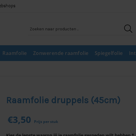
webshops
Raamfolie
Zonwerende raamfolie
Spiegelfolie
In
Raamfolie druppels (45cm)
€
3,50
Prijs per stuk
Kies de lengte waarop jij je raamfolie gesneden wilt hebben *