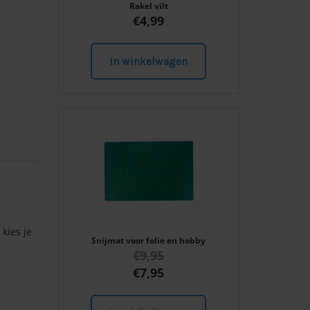
Rakel vilt
€
4,99
In winkelwagen
kies je
Snijmat voor folie en hobby
€
9,95
€
7,95