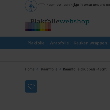
Neem ook een kijkje in onze andere 
Plakfolie
Wrapfolie
Keuken wrappen
Home
Raamfolie
Raamfolie druppels (45cm)
arrow_forward
arrow_forward