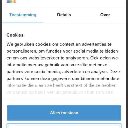
lie uni glans
tegelstickers
olie voordeur
folie
deze cijfers vaak gebruikt.
plakfolie
lie whiteboard
olie zwart
che tegelstickers
Toestemming
Details
Over
olie auto
etfolie
rende folie spiegelend
lie schoolbord
lie wit
egelstickers
olie balkon
g
Cookies
Sorteren op:
rende folie one way
lie magnetisch
lie antraciet
tiefolie
lie praktijk
We gebruiken cookies om content en advertenties te
ogrammen
Review toevoegen
personaliseren, om functies voor social media te bieden
rende folie uv bestendig
ram stickers
lie vloer/antislip
lfolie
olie dakraam
en om ons websiteverkeer te analyseren. Ook delen we
olie auto
informatie over uw gebruik van onze site met onze
ewerende folie
olie auto
a bewaking stickers
Geen reviews gevonden.
lie reflecterend
p kleur
partners voor social media, adverteren en analyse. Deze
lie lichtstraat
partners kunnen deze gegevens combineren met andere
ermfolie auto
arkeren sticker
informatie die u aan ze heeft verstrekt of die ze hebben
n
lie lichtgevend
 plakplastic 90cm
olie buiten
verzameld op basis van uw gebruik van hun services.
te 45-74cm
an wrappen
den toegang sticker
lie dubbelzijdig
folie
Schrijf je in voor de nieuwsbrief!
olie tegen inbraak
Ontvang als eerst het laatste nieuws en aanbiedingen!
te 75-100cm
Alles toestaan
r wrappen
ckers
lie velours
astic raam
olie tegen krassen
te 140-152cm