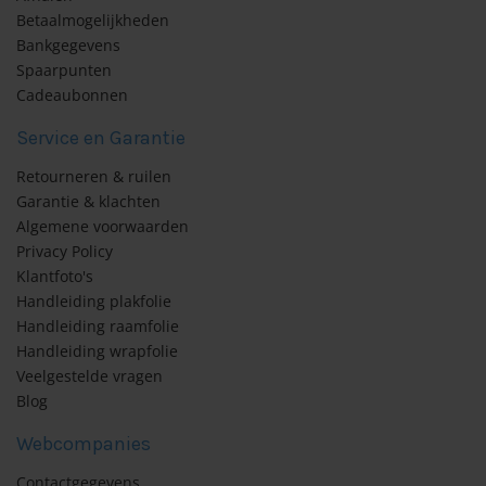
olie strepen
n
Betaalmogelijkheden
Bankgegevens
lie breed 45cm
olie linnenlook
Spaarpunten
Cadeaubonnen
lie breed 90cm
olie geometrisch
Service en Garantie
olie breed 122-125cm
lie glas in lood
Retourneren & ruilen
Garantie & klachten
olie bloemen
Algemene voorwaarden
Privacy Policy
lie retro
olie natuur/bladeren
Klantfoto's
Handleiding plakfolie
lie barok
Handleiding raamfolie
lie abstract/kunstzinnig
Handleiding wrapfolie
lie hip
Veelgestelde vragen
lie vintage/retro
Blog
lie kopen
lie kinderlijk/speels
Webcompanies
Contactgegevens