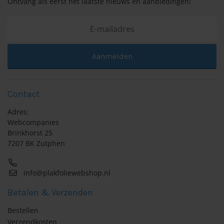
Ontvang als eerst het laatste nieuws en aanbiedingen!
Aanmelden
Contact
Adres:
Webcompanies
Brinkhorst 25
7207 BK Zutphen
info@plakfoliewebshop.nl
Betalen & Verzenden
Bestellen
Verzendkosten