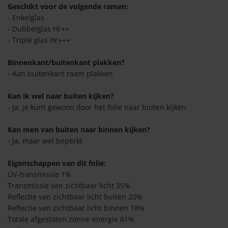
olie strepen
n
Geschikt voor de volgende ramen:
- Enkelglas
lie breed 45cm
olie linnenlook
- Dubbelglas Hr++
- Triple glas Hr+++
lie breed 90cm
olie geometrisch
Binnenkant/buitenkant plakken?
- Aan buitenkant raam plakken
olie breed 122-125cm
lie glas in lood
Kan ik wel naar buiten kijken?
olie bloemen
- Ja, je kunt gewoon door het folie naar buiten kijken
lie retro
olie natuur/bladeren
Kan men van buiten naar binnen kijken?
- Ja, maar wel beperkt
lie barok
lie abstract/kunstzinnig
Eigenschappen van dit folie:
UV-transmissie 1%
lie hip
lie vintage/retro
Transmissie van zichtbaar licht 35%
Reflectie van zichtbaar licht buiten 20%
lie kopen
lie kinderlijk/speels
Reflectie van zichtbaar licht binnen 18%
Totale afgestoten zonne-energie 61%