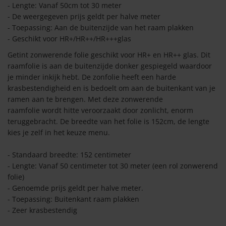
oken sticker
ie glitters
akplastic
ing tools
olie blaffende hond
- Lengte: Vanaf 50cm tot 30 meter
- De weergegeven prijs geldt per halve meter
s
n/Buiten plakken
den voor honden stickers
- Toepassing: Aan de buitenzijde van het raam plakken
leuren
type
- Geschikt voor HR+/HR++/HR+++glas
rende folie buitenkant
rs
lie uni mat
e stickers
lie enkel glas
Getint zonwerende folie geschikt voor HR+ en HR++ glas. Dit
raamfolie is aan de buitenzijde donker gespiegeld waardoor
rende folie binnenkant
mes
lie uni glans
olie Hr++ (dubbel)
je minder inkijk hebt. De zonfolie heeft een harde
 ontwerp
krasbestendigheid en is bedoelt om aan de buitenkant van je
n zoeken ook:
r eigen ontwerp
ramen aan te brengen. Met deze zonwerende
lie uni fluor
n/Buiten
lie HR+++ glas (triple)
raamfolie wordt hitte veroorzaakt door zonlicht, enorm
 zonwerende raamfolie
teruggebracht. De breedte van het folie is 152cm, de lengte
olie voor binnen
lie uni transparant
levend behang
olie polycarbonaat/plexi
kies je zelf in het keuze menu.
rste zonwerende folie
lie voor buiten
levend behang
lie uni buiten
- Standaard breedte: 152 centimeter
n/Patroon
- Lengte: Vanaf 50 centimeter tot 30 meter (een rol zonwerend
s TSER waarde?
lie uni zwart
lie effen
folie)
- Genoemde prijs geldt per halve meter.
- Toepassing: Buitenkant raam plakken
lie RAL kleuren
olie matglas
- Zeer krasbestendig