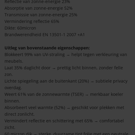
en
lie dierenprints
Reflectie van zonne-energie 23%
Absorptie van zonne-energie 52%
lie DC-Fix
Transmissie van zonne-energie 25%
lie vlinders
Vermindering reflectie 65%
Dikte: 60micron
lie Coverstyl
olie met naam
Brandwerendheid EN 13501-1 2007 +A1
tyl folie kopen
n/Binnen plakken
Uitleg van bovenstaande eigenschappen:
Blokkeert 99% van UV-straling → helpt tegen verkleuring van
lie Aslan/Mactac
olie buiten
meubels.
Laat 35% daglicht door → prettig licht binnen, zonder felle
zon.
soires
olie binnen
Lichte spiegeling aan de buitenkant (20%) → subtiele privacy
overdag.
lie tools
n
Weert 61% van de zonnewarmte (TSER) → merkbaar koeler
binnen.
olie breedte tot 20cm
Absorbeert veel warmte (52%) → geschikt voor plekken met
direct zonlicht.
olie breedte tot 70cm
Vermindert reflectie en schittering met 65% → comfortabel
zicht.
60 micron dik → sterke, duurzame tint folie met een neutrale