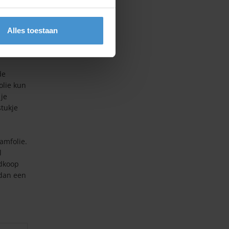
kleuren
Alles toestaan
jft
en.
de
olie kun
 je
stukje
amfolie.
l
edkoop
 dan een