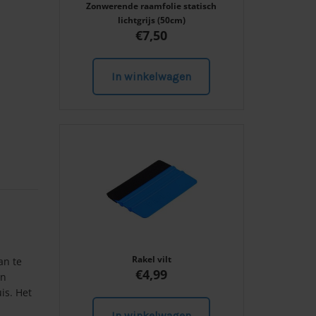
Zonwerende raamfolie statisch
lichtgrijs (50cm)
€
7,50
In winkelwagen
Rakel vilt
an te
€
4,99
en
is. Het
In winkelwagen