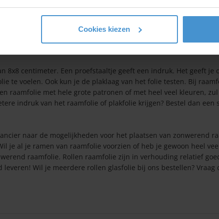
ade van de rol op maat gesneden. Retourneren is daarom ook niet
 goed mogelijk met de werkelijkheid te laten overkomen. Echter, 
Cookies kiezen
erm ziet.Twijfel je over de kleur of wil je weten of het folie goed bli
? Vraag dan eerst een proefstaaltje aan! Dit voorkomt teleurstelling
 8x8 centimeter. Een proefstaaltje geeft een indruk. Het geeft je 
ie te voelen. Ook kun je de plaklaag van het folie testen. Bij raamf
e en raamfolie met hele grote patronen of met heel veel kleuren, zul
etere indruk van het raamfolie of plakfolie krijgen? Bestel dan een 
erancier naar de mogelijkheden voor het plaatsen van zonwerend ra
l je al je ramen van raamfolie voorzien of heb je gewoon heel vee
werend raamfolie. Rollen raamfolie zijn in verhouding relatief go
 leveren! Wil je meerdere rollen glasfolie bij ons bestellen? Vraag