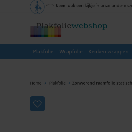
Neem ook een kijkje in onze andere 
Plakfolie
Wrapfolie
Keuken wrappen
Home
Plakfolie
Zonwerend raamfolie statisch 
arrow_forward
arrow_forward