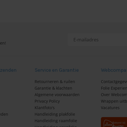
gen!
rzenden
Service en Garantie
Webcompa
Retourneren & ruilen
Contactgegev
Garantie & klachten
Folie Experie
Algemene voorwaarden
Over Webcom
Privacy Policy
Wrappen uitb
Klantfoto's
Vacatures
eden
Handleiding plakfolie
Handleiding raamfolie