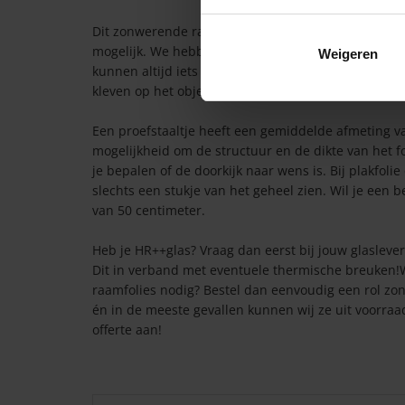
Dit zonwerende raamfolie wordt voor jou custom-m
mogelijk. We hebben geprobeerd de afbeeldingen zo
Weigeren
kunnen altijd iets afwijken van wat jij op je beeldsch
kleven op het object waarvoor jij het wilt gebruiken
Een proefstaaltje heeft een gemiddelde afmeting van
mogelijkheid om de structuur en de dikte van het fol
je bepalen of de doorkijk naar wens is. Bij plakfoli
slechts een stukje van het geheel zien. Wil je een b
van 50 centimeter.
Heb je HR++glas? Vraag dan eerst bij jouw glaslev
Dit in verband met eventuele thermische breuken!Wi
raamfolies nodig? Bestel dan eenvoudig een rol zon
én in de meeste gevallen kunnen wij ze uit voorraad
offerte aan!