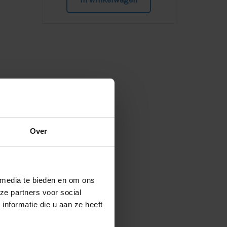
Over
ie. Het
 maken
tegen
 je
 media te bieden en om ons
ze partners voor social
nformatie die u aan ze heeft
icht om