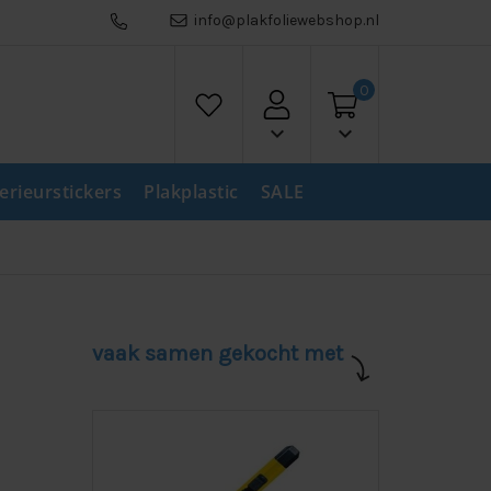
info@plakfoliewebshop.nl
0
keyboard_arrow_down
keyboard_arrow_down
terieurstickers
Plakplastic
SALE
vaak samen gekocht met