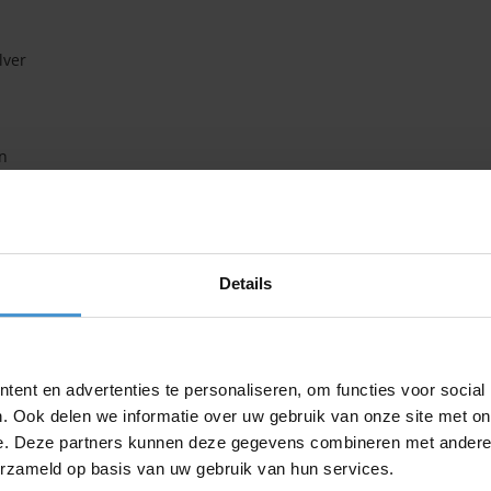
lver
en
et licht)
aling door het glas)
n)
Details
 en voordelig zelf aan de slag met het statische anti zon en uv fol
tandaard breedte van 90 centimeter. De lengte kun je zelf kenbaar
js aan de binnenzijde. Het folie houdt maar liefst 87% aan zonlicht 
n het statische zonwerende folie is vrij eenvoudig. Twijfel je aan
ent en advertenties te personaliseren, om functies voor social
 overweg!
. Ook delen we informatie over uw gebruik van onze site met on
e. Deze partners kunnen deze gegevens combineren met andere i
je dus een klein stukje anti inkijk folie nodig, dan ben je niet verpl
erzameld op basis van uw gebruik van hun services.
us onnodige kosten!