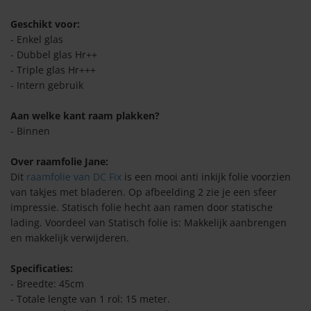
oken sticker
ie glitters
akplastic
ing tools
olie blaffende hond
Geschikt voor:
s
n/Buiten plakken
den voor honden stickers
- Enkel glas
leuren
type
- Dubbel glas Hr++
rende folie buitenkant
rs
lie uni mat
e stickers
- Triple glas Hr+++
lie enkel glas
- Intern gebruik
rende folie binnenkant
mes
lie uni glans
olie Hr++ (dubbel)
 ontwerp
Aan welke kant raam plakken?
- Binnen
n zoeken ook:
r eigen ontwerp
lie uni fluor
n/Buiten
lie HR+++ glas (triple)
Over raamfolie Jane:
 zonwerende raamfolie
olie voor binnen
lie uni transparant
levend behang
olie polycarbonaat/plexi
Dit
raamfolie van DC Fix
is een mooi anti inkijk folie voorzien
van takjes met bladeren. Op afbeelding 2 zie je een sfeer
rste zonwerende folie
lie voor buiten
levend behang
impressie. Statisch folie hecht aan ramen door statische
lie uni buiten
n/Patroon
lading. Voordeel van Statisch folie is: Makkelijk aanbrengen
s TSER waarde?
en makkelijk verwijderen.
lie uni zwart
lie effen
Specificaties:
lie RAL kleuren
olie matglas
- Breedte: 45cm
- Totale lengte van 1 rol: 15 meter.