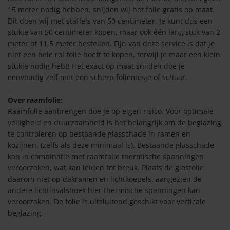
en
lie dierenprints
15 meter nodig hebben, snijden wij het folie gratis op maat.
Dit doen wij met staffels van 50 centimeter. Je kunt dus een
lie DC-Fix
lie vlinders
stukje van 50 centimeter kopen, maar ook één lang stuk van 2
meter of 11,5 meter bestellen. Fijn van deze service is dat je
lie Coverstyl
olie met naam
niet een hele rol folie hoeft te kopen, terwijl je maar een klein
stukje nodig hebt! Het exact op maat snijden doe je
tyl folie kopen
eenvoudig zelf met een scherp foliemesje of schaar.
n/Binnen plakken
lie Aslan/Mactac
Over raamfolie:
olie buiten
Raamfolie aanbrengen doe je op eigen risico. Voor optimale
veiligheid en duurzaamheid is het belangrijk om de beglazing
soires
olie binnen
te controleren op bestaande glasschade in ramen en
kozijnen. (zelfs als deze minimaal is). Bestaande glasschade
lie tools
kan in combinatie met raamfolie thermische spanningen
n
veroorzaken, wat kan leiden tot breuk. Plaats de glasfolie
olie breedte tot 20cm
daarom niet op dakramen en lichtkoepels, aangezien de
andere lichtinvalshoek hier thermische spanningen kan
veroorzaken. De folie is uitsluitend geschikt voor verticale
olie breedte tot 70cm
beglazing.