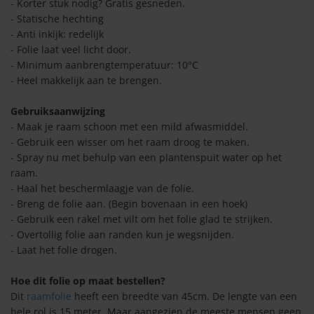
olie strepen
- Korter stuk nodig? Gratis gesneden.
n
- Statische hechting
lie breed 45cm
- Anti inkijk: redelijk
olie linnenlook
- Folie laat veel licht door.
- Minimum aanbrengtemperatuur: 10°C
lie breed 90cm
olie geometrisch
- Heel makkelijk aan te brengen.
olie breed 122-125cm
lie glas in lood
Gebruiksaanwijzing
- Maak je raam schoon met een mild afwasmiddel.
olie bloemen
- Gebruik een wisser om het raam droog te maken.
- Spray nu met behulp van een plantenspuit water op het
lie retro
raam.
olie natuur/bladeren
- Haal het beschermlaagje van de folie.
- Breng de folie aan. (Begin bovenaan in een hoek)
lie barok
lie abstract/kunstzinnig
- Gebruik een rakel met vilt om het folie glad te strijken.
- Overtollig folie aan randen kun je wegsnijden.
lie hip
lie vintage/retro
- Laat het folie drogen.
lie kopen
Hoe dit folie op maat bestellen?
lie kinderlijk/speels
Dit
raamfolie
heeft een breedte van 45cm. De lengte van een
hele rol is 15 meter. Maar aangezien de meeste mensen geen